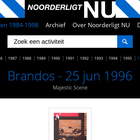
iten 1984-1998
Archief
Over Noorderligt NU
86
1987
1988
1989
1990
1991
1992
1993
1994
1995
1
Brandos - 25 jun 1996
Majestic Scene