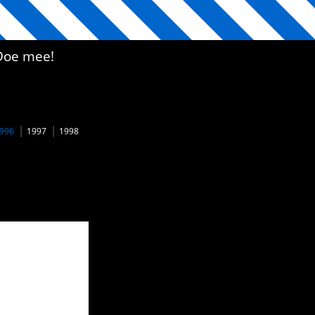
Doe mee!
996
1997
1998