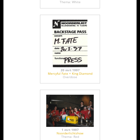
Thema: White
20 mrt 1997
Mercyful Fate + King Diamond
Overdose
1 mrt 1997
Noorderlichtshow
Thema: Red