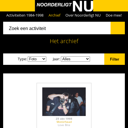
Activiteiten 1984-1998
Archief
Over Noorderligt NU
Doe mee!
Het archief
Type:
Jaar:
25 okt 1998
Motörhead
Love Bite